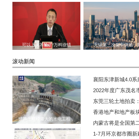
可以上头等舱了!万科业绩
无锡第三次集中供地：
滚动新闻
襄阳东津新城4.0
2022年度广东茂
东莞三轮土地拍卖
香港地产和地产板
世界上规模最大的水电工程，
内蒙古将是全国第
1-7月环京都市圈