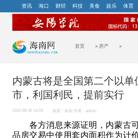
资讯
海口
财经
科技
美食
娱乐
体育
首页
房产
>
>
内蒙古将是全国第二个以单
市，利国利民，提前实行
2022-08-30 14:06
来源：未知 作者：admin
各方消息来源证明，内蒙古可
品房交易中使用套内面积作为计