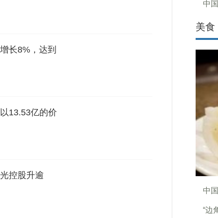
中
美食
增长8%，达到
13.53亿的价
光控股升逾
中
“边