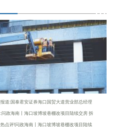
报道:国泰君安证券海口国贸大道营业部总经理
:问政海南丨海口坡博坡巷棚改项目陆续交房 拆
热点评!问政海南丨海口坡博坡巷棚改项目陆续