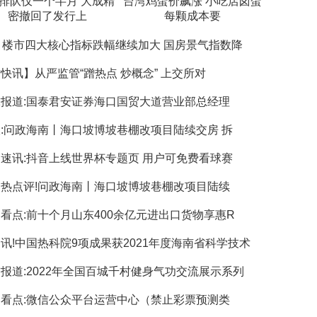
O排队仅一个半月 大成精
台湾鸡蛋价飙涨 小吃店卤蛋
密撤回了发行上
每颗成本要
月楼市四大核心指标跌幅继续加大 国房景气指数降
快讯】从严监管“蹭热点 炒概念” 上交所对
报道:国泰君安证券海口国贸大道营业部总经理
:问政海南丨海口坡博坡巷棚改项目陆续交房 拆
速讯:抖音上线世界杯专题页 用户可免费看球赛
热点评!问政海南丨海口坡博坡巷棚改项目陆续
看点:前十个月山东400余亿元进出口货物享惠R
讯!中国热科院9项成果获2021年度海南省科学技术
报道:2022年全国百城千村健身气功交流展示系列
看点:微信公众平台运营中心（禁止彩票预测类