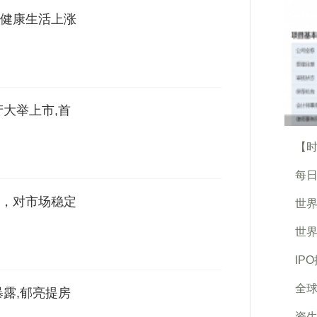
健康生活上涨
产大举上市,首
【时
每日
，对市场稳定
世界
世界
IP
全球
暴露,郁亮提房
资