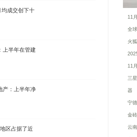
月均成交创下十
11
全球
火狐
创：上半年在管建
20
11
三星G
投地产：上半年净
器
宁
金
云
地区占据了近