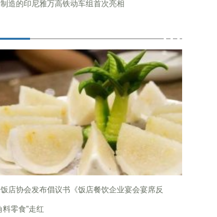
国制造的印尼雅万高铁动车组首次亮相
国饭店协会发布倡议书《饭店餐饮企业宴会宴席反
角料零食”走红