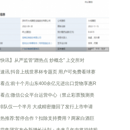
快讯】从严监管“蹭热点 炒概念” 上交所对
速讯:抖音上线世界杯专题页 用户可免费看球赛
看点:前十个月山东400余亿元进出口货物享惠R
看点:微信公众平台运营中心（禁止彩票预测类
O排队仅一个半月 大成精密撤回了发行上市申请
热推荐:暂停合作？扣除支持费用？两家白酒巨
生堂集团宣布全新增长计划：未来几年内将持续投